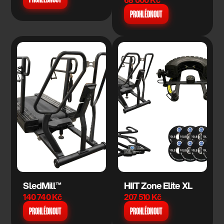
PROHLÉDNOUT
SledMill™
HIIT Zone Elite XL
140 740 Kč
207 510 Kč
PROHLÉDNOUT
PROHLÉDNOUT