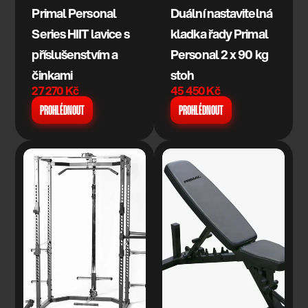
Primal Personal 
Duální nastavitelná 
Series HIIT lavice s 
kladka řady Primal 
příslušenstvím a 
Personal 2 x 90 kg 
činkami
stoh
27 270 Kč
45 450 Kč
PROHLÉDNOUT
PROHLÉDNOUT