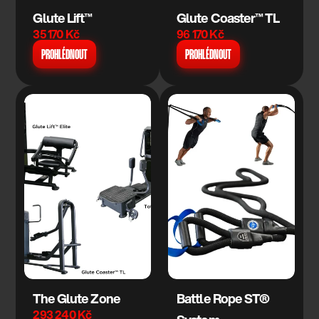
Glute Lift™
Glute Coaster™ TL
35 170 Kč
96 170 Kč
PROHLÉDNOUT
PROHLÉDNOUT
The Glute Zone
Battle Rope ST® 
293 240 Kč