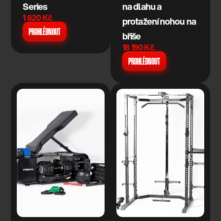
Series
na dlahu a 
1 820 Kč
protažení nohou na 
PROHLÉDNOUT
břiše
18 190 Kč
PROHLÉDNOUT