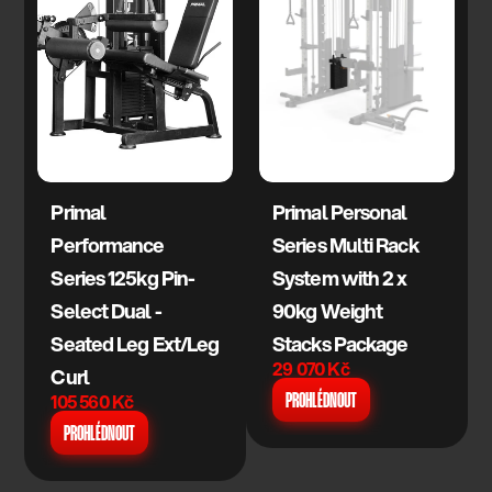
Primal 
Primal Personal 
Performance 
Series Multi Rack 
Series 125kg Pin-
System with 2 x 
Select Dual - 
90kg Weight 
Seated Leg Ext/Leg 
Stacks Package
29 070 Kč
Curl
105 560 Kč
PROHLÉDNOUT
PROHLÉDNOUT