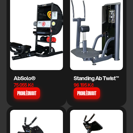
AbSolo®
Standing Ab Twist™
75 055 Kč
96 195 Kč
PROHLÉDNOUT
PROHLÉDNOUT