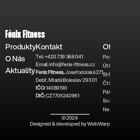
Fénix Fitness
Produkty
Kontakt
Otevírací d
Tel: +420 739 368 041
O Nás
Po 6:30–12:00 14
Email: info@fenix-fitness.cz
Út 8:00–12:00 14
Aktuality
Fenix Fitness,
 Josefodolská 271
St 6:30–12:00 14
Debř, Mladá Boleslav 293 01
Čt 8:00–12:00 14
IČO: 
14089190
Pá 6:30–12:00 14
DIČ: 
CZ7705240961
So 8:00–13:00 1
Ne 8:00–13:00 1
© 2024 
Designed & developed by WebWarp