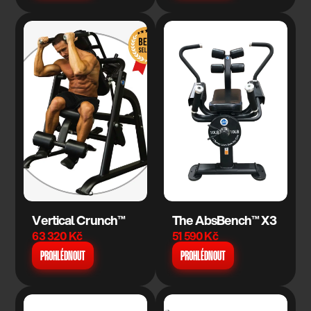
Vertical Crunch™
The AbsBench™ X3
63 320 Kč
51 590 Kč
PROHLÉDNOUT
PROHLÉDNOUT