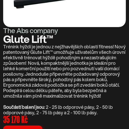
RESOURCES
Blog
Careers
The Abs company
Glute Lift™
Docs
Trénink hýždí je jednou z nejžhavějších oblastí fitness! Nový 
patentovaný Glute Lift™ umožňuje uživatelům všech úrovní 
efektivně trénovat hýždě pohodlným a nezastrašujícím 
About
způsobem!  Nová, kompaktnější jednotka je ideální pro 
lehké komerční použití nebo pro pozvednutí vaší domácí 
posilovny. Jednoduše připevněte požadovaný odporový 
pás a připevněte široký, pohodlný pás kolem boků. 
COMMUNITY
Ergonomická zádová podložka se při zvedání boků otáčí. 
Podepírá celou délku páteře, aby byla bezpečná a 
Join
umožnila vám plně maximalizovat trénink hýždí!
Events
Součástí balení jsou
: 2 - 25 lb odporové pásy, 2 - 50 lb 
odporové pásy, 2 - 75 lb pásy a 2 - 100 lb pásy.
35 170 Kč
Experts