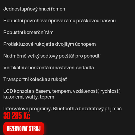
Jednostupňový hnací řemen
Robustní povrchová úprava rámu práškovou barvou
Robustní komerční rám
Protiskluzové rukojeti s dvojitým úchopem
Nadměrně velký sedlový polštář pro pohodlí
Vertikální a horizontální nastavení sedadla
Transportní kolečka a rukojeť
LCD konzole s časem, tempem, vzdáleností, rychlostí, 
kaloriemi, watty, tepem
Intervalové programy, Bluetooth a bezdrátový přijímač
30 285 Kč
REZERVOVAT STROJ