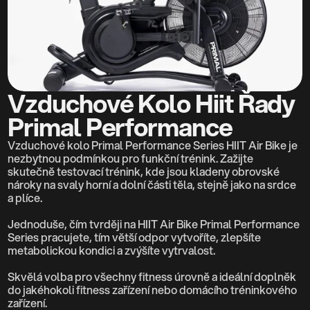
RESOURCES
Blog
Careers
Vzduchové Kolo Hiit Řady 
Docs
Primal Performance
Vzduchové kolo Primal Performance Series HIIT Air Bike je 
About
nezbytnou podmínkou pro funkční trénink. Zažijte 
skutečně testovací trénink, kde jsou kladeny obrovské 
nároky na svaly horní a dolní části těla, stejně jako na srdce 
COMMUNITY
a plíce.
Join
Jednoduše, čím tvrději na HIIT Air Bike Primal Performance 
Series pracujete, tím větší odpor vytvoříte, zlepšíte 
metabolickou kondici a zvýšíte vytrvalost.
Events
Skvělá volba pro všechny fitness úrovně a ideální doplněk 
do jakéhokoli fitness zařízení nebo domácího tréninkového 
Experts
zařízení.