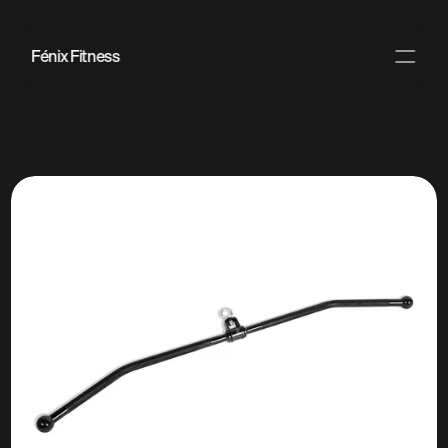
Fénix Fitness
PRODUCT
Design
Content
Publish
Blog
Kontakt