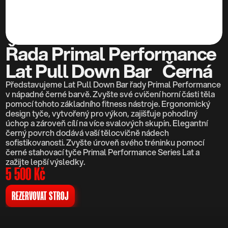
RESOURCES
Blog
Řada Primal Performance 
Careers
Lat Pull Down Bar   Černá
Docs
Představujeme Lat Pull Down Bar řady Primal Performance 
v nápadné černé barvě. Zvyšte své cvičení horní části těla 
pomocí tohoto základního fitness nástroje. Ergonomický 
About
design tyče, vytvořený pro výkon, zajišťuje pohodlný 
úchop a zároveň cílí na více svalových skupin. Elegantní 
černý povrch dodává vaší tělocvičně nádech 
sofistikovanosti. Zvyšte úroveň svého tréninku pomocí 
COMMUNITY
černé stahovací tyče Primal Performance Series Lat a 
Join
zažijte lepší výsledky.
5 500 Kč
Events
REZERVOVAT STROJ
Experts